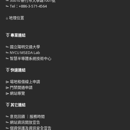
⌳ 30010 新竹市大學路1001號
⌳ Tel：+886-3-571-4564
⌂ 地理位置
⏁ 專業連結
⌳
國立陽明交通大學
⌳
NYCU MSEDA Lab
⌳
智慧半導體系統技術中心
⏁ 快速連結
⌲
場地租借線上申請
⌲
門禁開通申請
⌲
網站導覽
⏁ 其它連結
⌳
意見回饋 ｜服務時間
⌳
網站資訊開放宣告
⌳
個資保護及資訊安全宣告