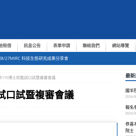
地租借
訊息公告
表單申請
聯絡我們
網站導覽
8/27MIRC 科技生態研究成果分享會
中心張翼終身講座教授獲選中央研究院第35屆院士
最新
所115博士班甄試口試暨複審會議
of. Yiran Chen演講
國半
甄試口試暨複審會議
測與通訊技術交流會
2026-0
報名參
越南VNUHCM-US簽約儀式暨洽談會議
2026-0
恭喜
院士