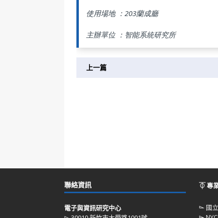
使用場地 ：203蘭成廳
主辦單位 ：智能系統研究所
上一篇
聯絡資訊
⏁ 專
⌳
國
電子與資訊研究中心
⌳
NYC
⌳ 30010 新竹市大學路1001號