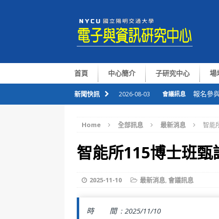
首頁
中心簡介
子研究中心
場
報名參與
新聞快訊
2026-08-03
會議訊息
恭喜本
2026-07-09
會議訊息
Home
全部訊息
最新消息
智能
華仁講座Pr
2026-07-06
會議訊息
智能所115博士班
整合感
2026-07-01
會議訊息
國半院與
2026-08-05
會議訊息
2025-11-10
最新消息
,
會議訊息
時 間 :
2025/11/10