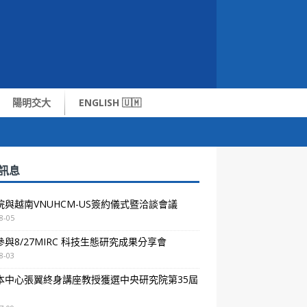
陽明交大
ENGLISH 🇺🇲
訊息
院與越南VNUHCM-US簽約儀式暨洽談會議
8-05
與8/27MIRC 科技生態研究成果分享會
8-03
本中心張翼終身講座教授獲選中央研究院第35屆