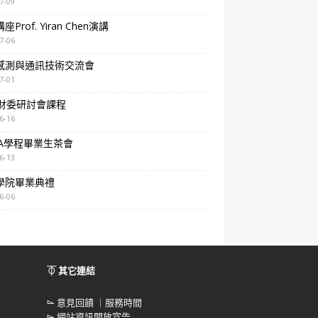
7-09
Prof. Yiran Chen演講
7-06
感測與通訊技術交流會
7-01
A財委研討會課程
6-16
BA學程畢業生茶會
6-13
學院畢業典禮
6-06
⏁ 其它連結
⌳
意見回饋 ｜服務時間
⌳
網站資訊開放宣告