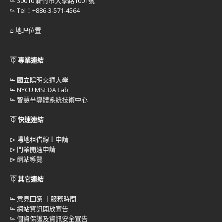
⌳ 30010 新竹市大學路1001號
⌳ Tel：+886-3-571-4564
⌂ 地理位置
⏁ 專業連結
⌳
國立陽明交通大學
⌳
NYCU MSEDA Lab
⌳
智慧半導體系統技術中心
⏁ 快速連結
⌲
場地租借線上申請
⌲
門禁開通申請
⌲
網站導覽
⏁ 其它連結
⌳
意見回饋 ｜服務時間
⌳
網站資訊開放宣告
⌳
個資保護及資訊安全宣告