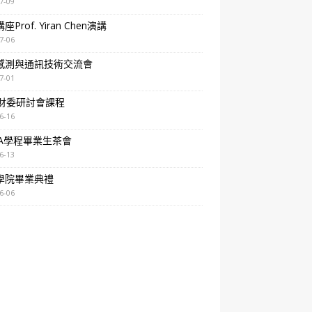
7-09
Prof. Yiran Chen演講
7-06
感測與通訊技術交流會
7-01
A財委研討會課程
6-16
BA學程畢業生茶會
6-13
學院畢業典禮
6-06