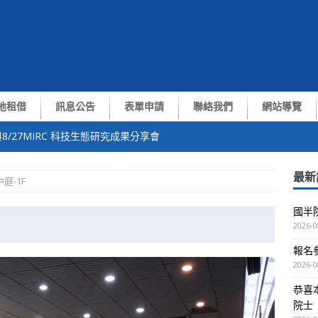
地租借
訊息公告
表單申請
聯絡我們
網站導覽
8/27MIRC 科技生態研究成果分享會
中心張翼終身講座教授獲選中央研究院第35屆院士
最新
庭-1F
of. Yiran Chen演講
國半
測與通訊技術交流會
2026-0
越南VNUHCM-US簽約儀式暨洽談會議
報名參
2026-0
恭喜
院士