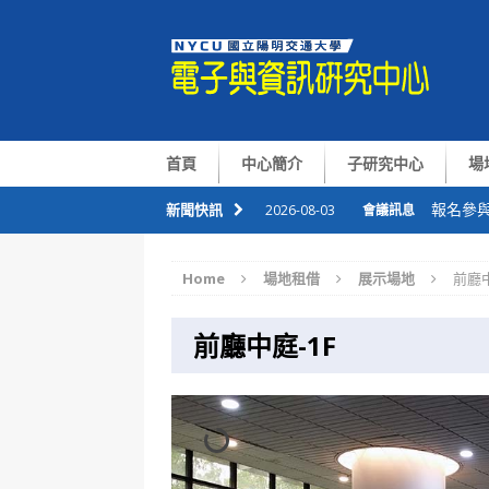
首頁
中心簡介
子研究中心
場
報名參與
新聞快訊
2026-08-03
會議訊息
恭喜本
2026-07-09
會議訊息
Home
場地租借
展示場地
前廳中
華仁講座Pr
2026-07-06
會議訊息
整合感
2026-07-01
會議訊息
前廳中庭-1F
國半院與
2026-08-05
會議訊息