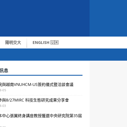
陽明交大
ENGLISH 🇺🇲
訊息
院與越南VNUHCM-US簽約儀式暨洽談會議
8-05
與8/27MIRC 科技生態研究成果分享會
8-03
本中心張翼終身講座教授獲選中央研究院第35屆