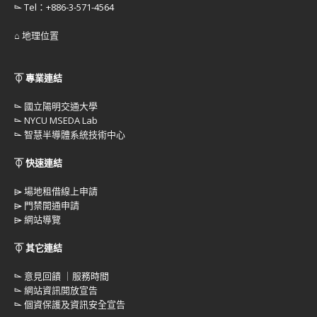
⌳ Tel：+886-3-571-4564
⌂ 地理位置
⏁ 專業連結
⌳
國立陽明交通大學
⌳
NYCU MSEDA Lab
⌳
智慧半導體系統技術中心
⏁ 快速連結
⌲
場地租借線上申請
⌲
門禁開通申請
⌲
網站導覽
⏁ 其它連結
⌳
意見回饋 ｜服務時間
⌳
網站資訊開放宣告
⌳
個資保護及資訊安全宣告