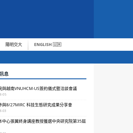
陽明交大
ENGLISH 🇺🇲
訊息
院與越南VNUHCM-US簽約儀式暨洽談會議
8-05
與8/27MIRC 科技生態研究成果分享會
8-03
本中心張翼終身講座教授獲選中央研究院第35屆