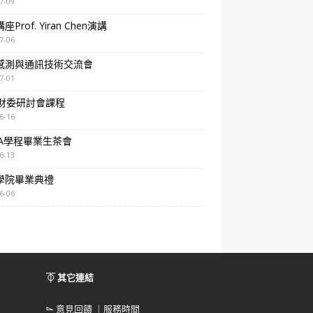
7-09
Prof. Yiran Chen演講
7-06
感測與通訊技術交流會
7-01
A財委研討會課程
6-16
BA學程畢業生茶會
6-13
學院畢業典禮
6-06
⏁ 其它連結
⌳
意見回饋 ｜服務時間