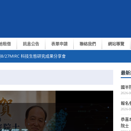
地租借
訊息公告
表單申請
聯絡我們
網站導覽
8/27MIRC 科技生態研究成果分享會
中心張翼終身講座教授獲選中央研究院第35屆院士
最新
of. Yiran Chen演講
國半
測與通訊技術交流會
2026-0
報名參
越南VNUHCM-US簽約儀式暨洽談會議
2026-0
恭喜
院士