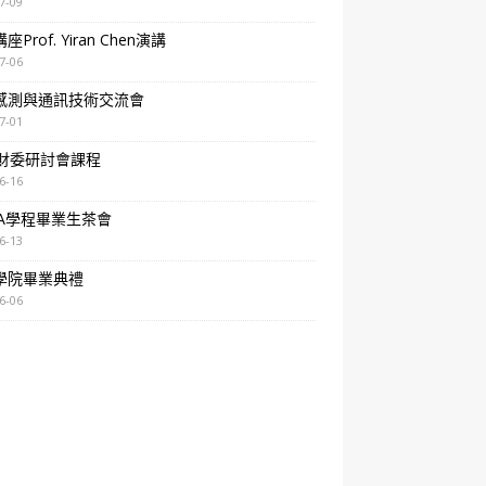
7-09
Prof. Yiran Chen演講
7-06
感測與通訊技術交流會
7-01
A財委研討會課程
6-16
BA學程畢業生茶會
6-13
學院畢業典禮
6-06