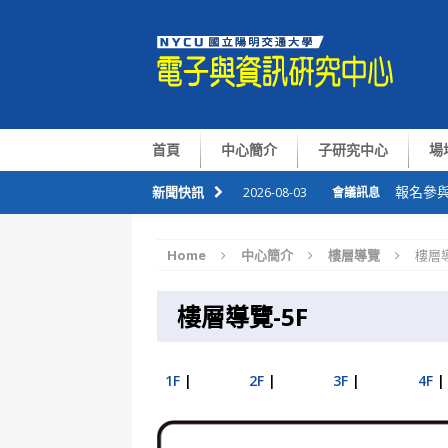
首頁
中心簡介
子研究中心
場
報名參與
新聞快訊
2026-08-03
會議訊息
恭喜本
2026-07-09
會議訊息
Home
中心簡介
樓層導覽
樓層導
華仁講座Pr
2026-07-06
會議訊息
樓層導覽-5F
整合感
2026-07-01
會議訊息
國半院與
2026-08-05
會議訊息
1F
|
2F
|
3F
|
4F
|