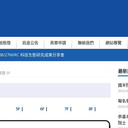
地租借
訊息公告
表單申請
聯絡我們
網站導覽
8/27MIRC 科技生態研究成果分享會
中心張翼終身講座教授獲選中央研究院第35屆院士
最新
覽-5F
of. Yiran Chen演講
國半
測與通訊技術交流會
2026-0
報名參
越南VNUHCM-US簽約儀式暨洽談會議
2026-0
5F
|
6F
|
7F
|
8F
|
恭喜
院士