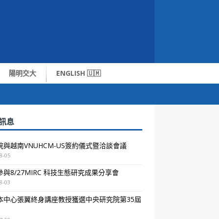
陽明交大
ENGLISH 🇺🇲
訊息
院與越南VNUHCM-US簽約儀式暨洽談會議
8-05
與8/27MIRC 科技生態研究成果分享會
8-03
本中心張翼終身講座教授獲選中央研究院第35屆