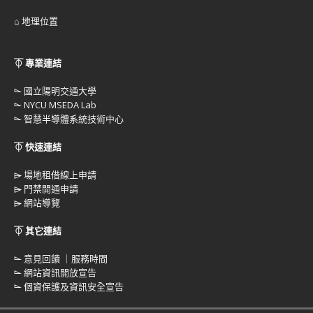
⌂ 地理位置
⏁ 專業連結
⌳
國立陽明交通大學
⌳
NYCU MSEDA Lab
⌳
智慧半導體系統技術中心
⏁ 快速連結
⌲
場地租借線上申請
⌲
門禁開通申請
⌲
網站導覽
⏁ 其它連結
⌳
意見回饋 ｜服務時間
⌳
網站資訊開放宣告
⌳
個資保護及資訊安全宣告