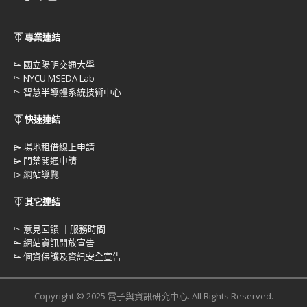
⏁ 專業連結
⌳
國立陽明交通大學
⌳
NYCU MSEDA Lab
⌳
智慧半導體系統技術中心
⏁ 快速連結
⌲
場地租借線上申請
⌲
門禁開通申請
⌲
網站導覽
⏁ 其它連結
⌳
意見回饋 ｜服務時間
⌳
網站資訊開放宣告
⌳
個資保護及資訊安全宣告
Copyright © 2025 電子與資訊研究中心. All Rights Reserved.