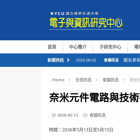
首頁
中心簡介
子研究中心
場
報名參與
新聞快訊
2026-08-03
會議訊息
恭喜本
2026-07-09
會議訊息
Home
全部訊息
會議訊息
奈米元
華仁講座Pr
2026-07-06
會議訊息
奈米元件電路與技術研討
整合感
2026-07-01
會議訊息
國半院與
2026-08-05
會議訊息
2026-05-13
會議訊息
時間：2026年5月13日至5月15日