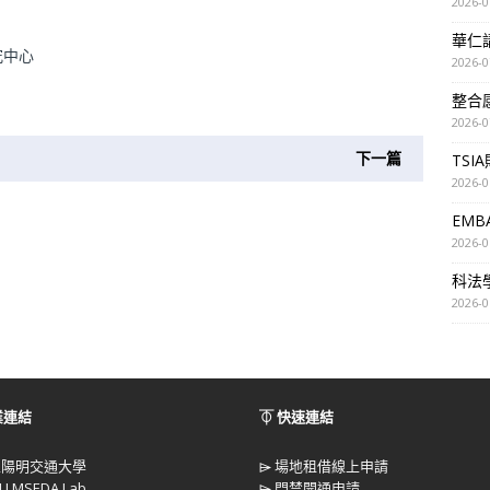
2026-0
華仁講座
究中心
2026-0
整合
2026-0
下一篇
TSI
2026-0
EM
2026-0
科法
2026-0
業連結
⏁ 快速連結
立陽明交通大學
⌲
場地租借線上申請
U MSEDA Lab
⌲
門禁開通申請