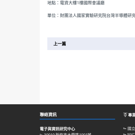
地點：電資大樓1樓國際會議廳
單位：財團法人國家實驗研究院台灣半導體研
上一篇
聯絡資訊
⏁ 專
⌳
國
電子與資訊研究中心
⌳
NYC
⌳ 30010 新竹市大學路1001號