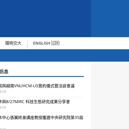
陽明交大
ENGLISH 🇺🇲
訊息
院與越南VNUHCM-US簽約儀式暨洽談會議
8-05
與8/27MIRC 科技生態研究成果分享會
8-03
本中心張翼終身講座教授獲選中央研究院第35屆