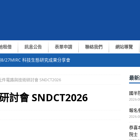
地租借
訊息公告
表單申請
聯絡我們
網站導覽
8/27MIRC 科技生態研究成果分享會
中心張翼終身講座教授獲選中央研究院第35屆院士
最新
件電路與技術研討會 SNDCT2026
of. Yiran Chen演講
國半
會 SNDCT2026
測與通訊技術交流會
2026-0
報名參
越南VNUHCM-US簽約儀式暨洽談會議
2026-0
恭喜
院士