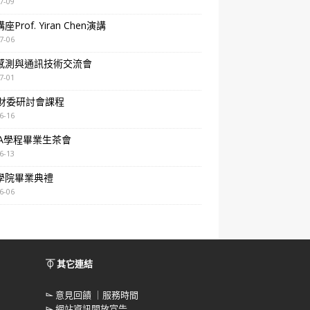
7-09
Prof. Yiran Chen演講
7-06
感測與通訊技術交流會
7-01
A財委研討會課程
6-16
BA學程畢業生茶會
6-13
學院畢業典禮
6-06
⏁ 其它連結
⌳
意見回饋 ｜服務時間
⌳
網站資訊開放宣告