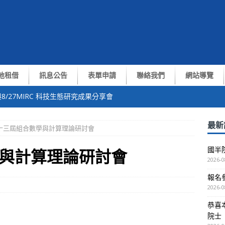
地租借
訊息公告
表單申請
聯絡我們
網站導覽
8/27MIRC 科技生態研究成果分享會
中心張翼終身講座教授獲選中央研究院第35屆院士
最新
十三屆組合數學與計算理論研討會
of. Yiran Chen演講
國半
與計算理論研討會
測與通訊技術交流會
2026-0
報名參
越南VNUHCM-US簽約儀式暨洽談會議
2026-0
恭喜
院士