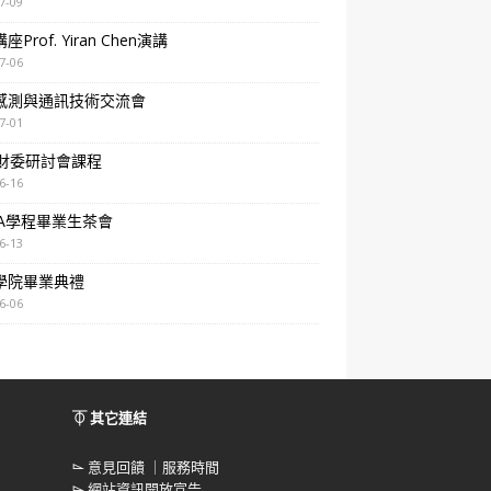
7-09
Prof. Yiran Chen演講
7-06
感測與通訊技術交流會
7-01
A財委研討會課程
6-16
BA學程畢業生茶會
6-13
學院畢業典禮
6-06
⏁ 其它連結
⌳
意見回饋 ｜服務時間
⌳
網站資訊開放宣告