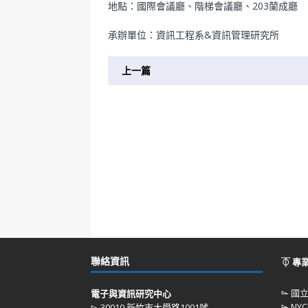
地點：國際會議廳、階梯會議廳、203蘭成廳
承辦單位：資訊工程系&資訊管理研究所
上一篇
聯絡資訊
⏁ 專
⌳
國
電子與資訊研究中心
⌳
NYC
⌳ 30010 新竹市大學路1001號