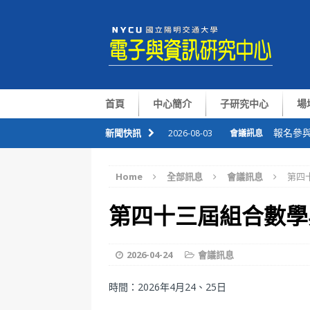
首頁
中心簡介
子研究中心
場
報名參與
新聞快訊
2026-08-03
會議訊息
恭喜本
2026-07-09
會議訊息
Home
全部訊息
會議訊息
第四
華仁講座Pr
2026-07-06
會議訊息
第四十三屆組合數學
整合感
2026-07-01
會議訊息
國半院與
2026-08-05
會議訊息
2026-04-24
會議訊息
時間：2026年4月24、25日