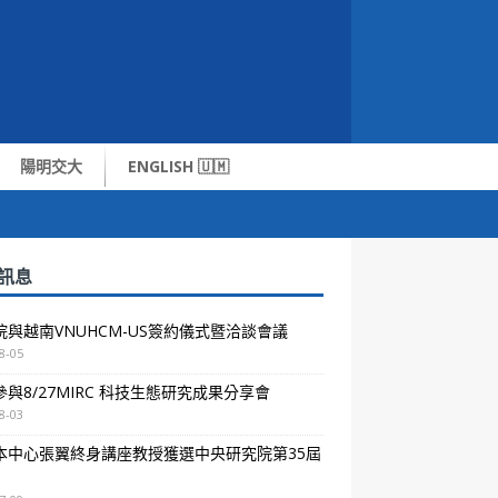
陽明交大
ENGLISH 🇺🇲
訊息
院與越南VNUHCM-US簽約儀式暨洽談會議
8-05
與8/27MIRC 科技生態研究成果分享會
8-03
本中心張翼終身講座教授獲選中央研究院第35屆