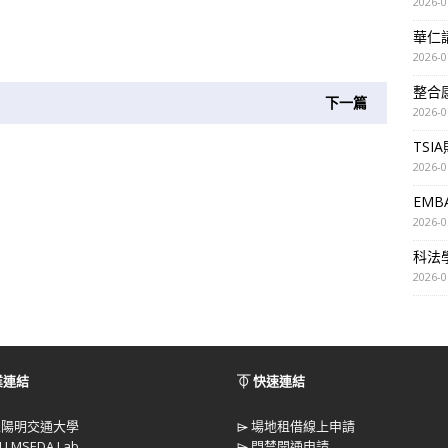
2026-0
華仁講座
2026-0
整合
下一篇
2026-0
TSI
2026-0
EM
2026-0
科法
2026-0
業連結
⏁ 快速連結
立陽明交通大學
⌲
場地租借線上申請
U MSEDA Lab
⌲
門禁開通申請