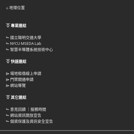
⌂ 地理位置
⏁ 專業連結
⌳
國立陽明交通大學
⌳
NYCU MSEDA Lab
⌳
智慧半導體系統技術中心
⏁ 快速連結
⌲
場地租借線上申請
⌲
門禁開通申請
⌲
網站導覽
⏁ 其它連結
⌳
意見回饋 ｜服務時間
⌳
網站資訊開放宣告
⌳
個資保護及資訊安全宣告