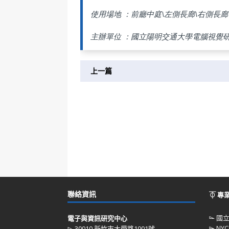
使用場地 ：前廳中庭\左側長廊\右側長廊
主辦單位 ：國立陽明交通大學電腦視覺
上一篇
聯絡資訊
⏁ 專
⌳
國
電子與資訊研究中心
⌳
NYC
⌳ 30010 新竹市大學路1001號