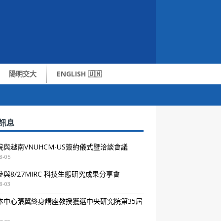
陽明交大
ENGLISH 🇺🇲
訊息
院與越南VNUHCM-US簽約儀式暨洽談會議
8-05
與8/27MIRC 科技生態研究成果分享會
8-03
本中心張翼終身講座教授獲選中央研究院第35屆