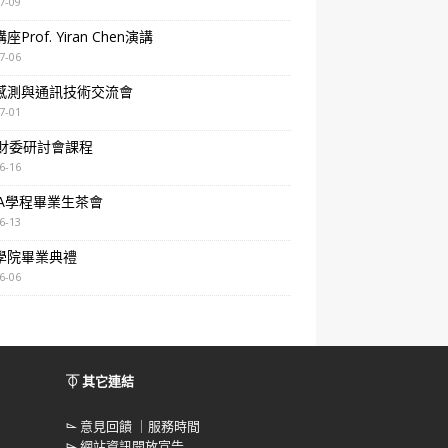
7-09
Prof. Yiran Chen演講
7-06
感測與通訊技術交流會
7-01
A財委研討會課程
6-16
BA學程畢業生茶會
6-13
學院畢業典禮
6-06
⏁ 其它連結
⌳
意見回饋 ｜服務時間
⌳
網站資訊開放宣告