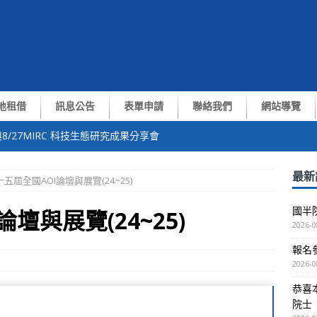
地租借
訊息公告
表單申請
聯絡我們
網站導覽
8/27MIRC 科技生態研究成果分享會
中心張翼終身講座教授獲選中央研究院第35屆院士
最新
五屆全國AOI論壇與展覽(24~25)
of. Yiran Chen演講
國半
壇與展覽(24~25)
測與通訊技術交流會
2026-0
報名參
越南VNUHCM-US簽約儀式暨洽談會議
2026-0
恭喜
院士