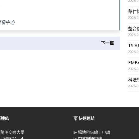
2026-0
華仁講座
2026-0
研發中心
整合
2026-0
下一篇
TSI
2026-0
EM
2026-0
科法
2026-0
業連結
⏁ 快速連結
立陽明交通大學
⌲
場地租借線上申請
U MSEDA Lab
⌲
門禁開通申請