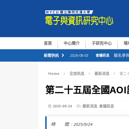
首頁
中心簡介
子研究中心
場
報名參與
新聞快訊
2026-08-03
會議訊息
恭喜本
2026-07-09
會議訊息
Home
全部訊息
最新消息
第二十
華仁講座Pr
2026-07-06
會議訊息
第二十五屆全國AOI論
整合感
2026-07-01
會議訊息
國半院與
2026-08-05
會議訊息
2025-09-24
最新消息
,
會議訊息
時 間 :
2025/9/24