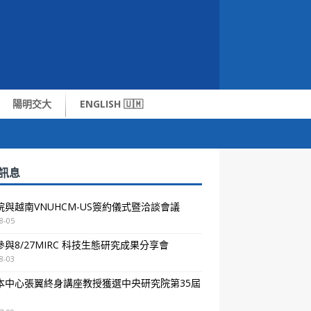
陽明交大
ENGLISH 🇺🇲
訊息
院與越南VNUHCM-US簽約儀式暨洽談會議
8-05
與8/27MIRC 科技生態研究成果分享會
8-03
本中心張翼終身講座教授獲選中央研究院第35屆