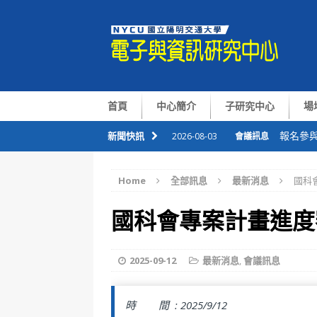
首頁
中心簡介
子研究中心
場
報名參與
新聞快訊
2026-08-03
會議訊息
恭喜本
2026-07-09
會議訊息
Home
全部訊息
最新消息
國科
華仁講座Pr
2026-07-06
會議訊息
國科會專案計畫進度
整合感
2026-07-01
會議訊息
國半院與
2026-08-05
會議訊息
2025-09-12
最新消息
,
會議訊息
時 間 :
2025/9/12