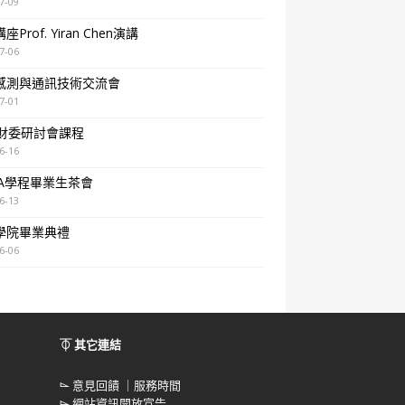
7-09
Prof. Yiran Chen演講
7-06
感測與通訊技術交流會
7-01
A財委研討會課程
6-16
BA學程畢業生茶會
6-13
學院畢業典禮
6-06
⏁ 其它連結
⌳
意見回饋 ｜服務時間
⌳
網站資訊開放宣告