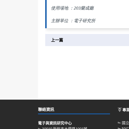
使用場地 ：203蘭成廳
主辦單位 ：電子研究所
上一篇
聯絡資訊
⏁ 專
⌳
國
電子與資訊研究中心
⌳
NYC
⌳ 30010 新竹市大學路1001號