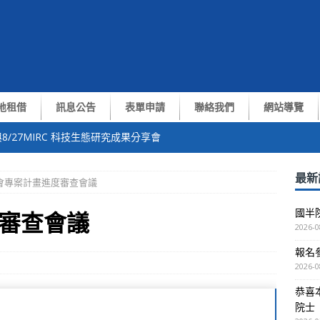
地租借
訊息公告
表單申請
聯絡我們
網站導覽
8/27MIRC 科技生態研究成果分享會
中心張翼終身講座教授獲選中央研究院第35屆院士
最新
會專案計畫進度審查會議
of. Yiran Chen演講
國半
審查會議
測與通訊技術交流會
2026-0
報名參
越南VNUHCM-US簽約儀式暨洽談會議
2026-0
恭喜
院士